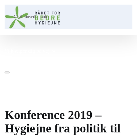
Gå til hovedindhold
Vi hjælper dig på vej ⤳​
Konference 2019 –
Hygiejne fra politik til