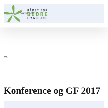
Gå til hovedindhold
Vi hjælper dig på vej ⤳​
Konference og GF 2017