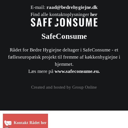
E-mail:
raad@bedrehygiejne.dk
Find alle kontaktoplysninger
her
SafeConsume
Rådet for Bedre Hygiejne deltager i SafeConsume - et
fælleseuropæisk projekt til fremme af køkkenhygiejne i
hjemmet.
​Læs mere på
www.safeconsume.eu
.
Created and hosted by Group Online
Kontakt Rådet her