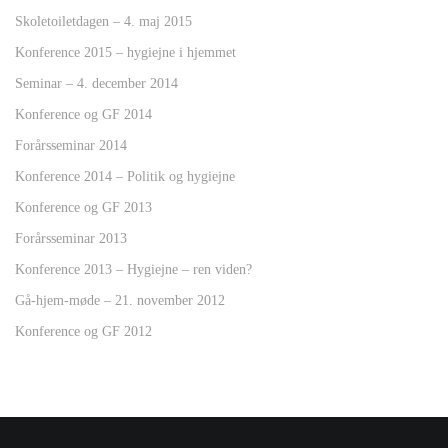
Skoletoiletdagen – 4. maj 2015
Konference 2015 – hygiejne i hjemmet
Seminar – 4. december 2014
Konference og GF 2014
Forårsseminar 2014
Konference 2014 – Politik og hygiejne
Konference og GF 2013
Forårsseminar 2013
Konference 2013 – Hygiejne – ren viden?
Gå-hjem-møde – 21. november 2012
Konference og GF 2012