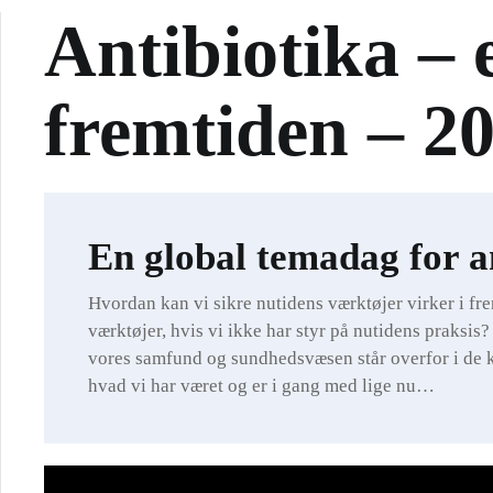
Antibiotika – 
fremtiden – 2
En global temadag for an
Hvordan kan vi sikre nutidens værktøjer virker i f
værktøjer, hvis vi ikke har styr på nutidens praksis?
vores samfund og sundhedsvæsen står overfor i de kom
hvad vi har været og er i gang med lige nu…