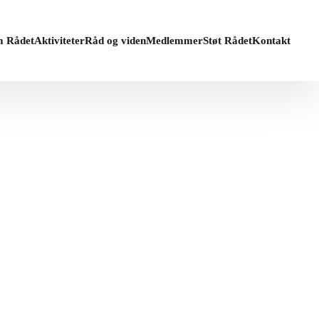
 Rådet
Aktiviteter
Råd og viden
Medlemmer
Støt Rådet
Kontakt