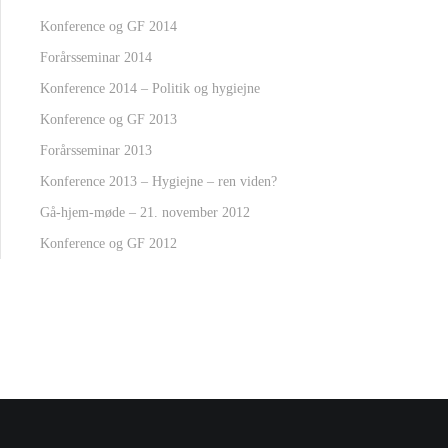
Konference og GF 2014
Forårsseminar 2014
Konference 2014 – Politik og hygiejne
Konference og GF 2013
Forårsseminar 2013
Konference 2013 – Hygiejne – ren viden?
Gå-hjem-møde – 21. november 2012
Konference og GF 2012