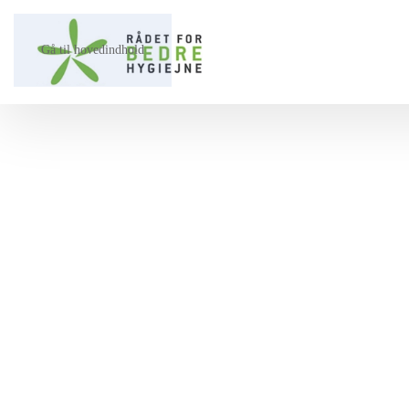
Gå til hovedindhold
Vi hjælper dig på vej ⤳​