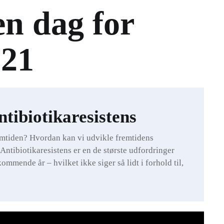
en dag for
021
tibiotikaresistens
remtiden? Hvordan kan vi udvikle fremtidens
 Antibiotikaresistens er en de største udfordringer
mende år – hvilket ikke siger så lidt i forhold til,