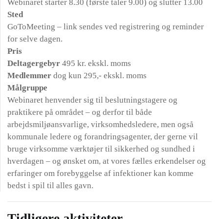
Webinaret starter 8.30 (første taler 9.00) og slutter 13.00
Sted
GoToMeeting – link sendes ved registrering og reminder
for selve dagen.
Pris
Deltagergebyr
495 kr. ekskl. moms
Medlemmer
dog kun 295,- ekskl. moms
Målgruppe
Webinaret henvender sig til beslutningstagere og
praktikere på området – og derfor til både
arbejdsmiljøansvarlige, virksomhedsledere, men også
kommunale ledere og forandringsagenter, der gerne vil
bruge virksomme værktøjer til sikkerhed og sundhed i
hverdagen – og ønsket om, at vores fælles erkendelser og
erfaringer om forebyggelse af infektioner kan komme
bedst i spil til alles gavn.
Tidligere aktiviteter