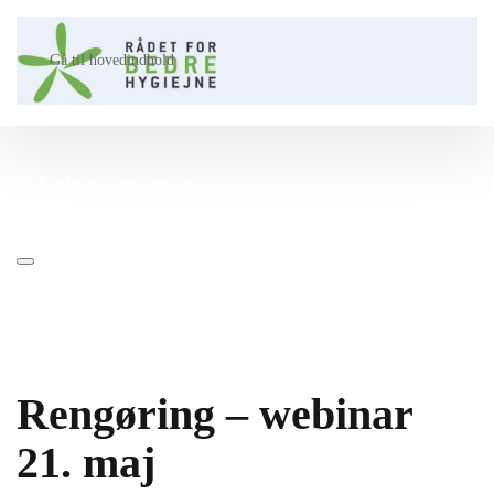
Gå til hovedindhold
Vi hjælper dig på vej ⤳​
Rengøring – webinar
21. maj