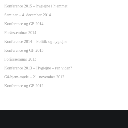
Konference 2015 – hygiejne i hjemmet
Seminar – 4. december 2014
Konference og GF 2014
Forårsseminar 2014
Konference 2014 – Politik og hygiejne
Konference og GF 2013
Forårsseminar 2013
Konference 2013 – Hygiejne – ren viden?
Gå-hjem-møde – 21. november 2012
Konference og GF 2012