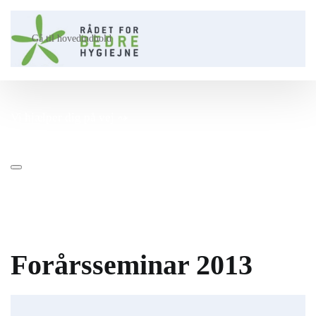
Gå til hovedindhold
Vi hjælper dig på vej ⤳​
Forårsseminar 2013