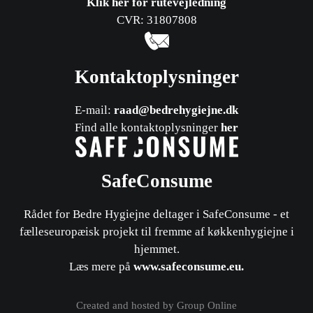
Klik her for rutevejledning
CVR: 31807808
Kontaktoplysninger
E-mail:
raad@bedrehygiejne.dk
Find alle kontaktoplysninger
her
SafeConsume
Rådet for Bedre Hygiejne deltager i SafeConsume - et
fælleseuropæisk projekt til fremme af køkkenhygiejne i
hjemmet.
​Læs mere på
www.safeconsume.eu
.
Created and hosted by Group Online