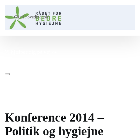
Gå til hovedindhold
Vi hjælper dig på vej ⤳​
Konference 2014 –
Politik og hygiejne