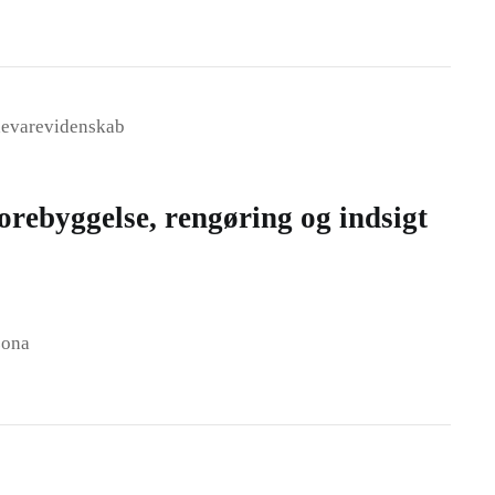
devarevidenskab
orebyggelse, rengøring og indsigt
zona