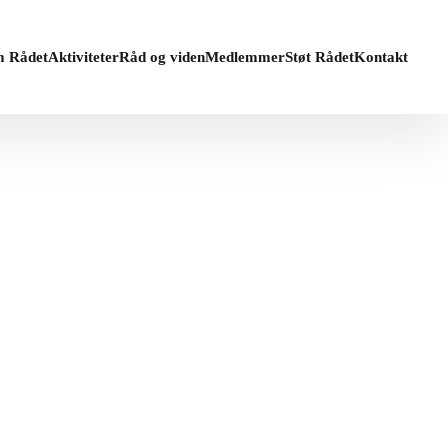
 Rådet
Aktiviteter
Råd og viden
Medlemmer
Støt Rådet
Kontakt