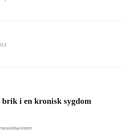
013
 brik i en kronisk sygdom
ørneastmacenter