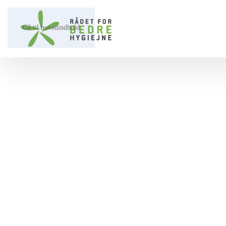
Gå til hovedindhold
Vi hjælper dig på vej ⤳​