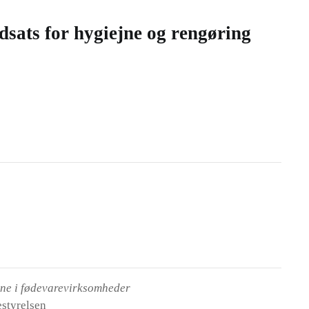
ndsats for hygiejne og rengøring
jne i fødevarevirksomheder
estyrelsen