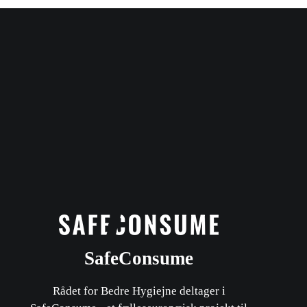
SafeConsume
Rådet for Bedre Hygiejne deltager i