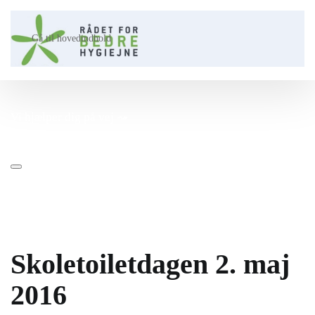
Gå til hovedindhold
Vi hjælper dig på vej ⤳​
Skoletoiletdagen 2. maj
2016