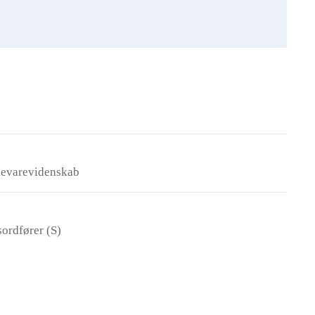
devarevidenskab
ordfører (S)