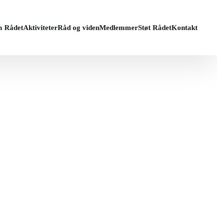
 Rådet
Aktiviteter
Råd og viden
Medlemmer
Støt Rådet
Kontakt