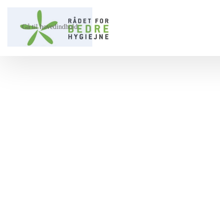
Gå til hovedindhold
Vi hjælper dig på vej ⤳​