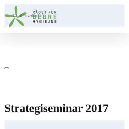
Gå til hovedindhold
Vi hjælper dig på vej ⤳​
Strategiseminar 2017