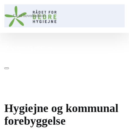
Gå til hovedindhold
Vi hjælper dig på vej ⤳​
Hygiejne og kommunal
forebyggelse