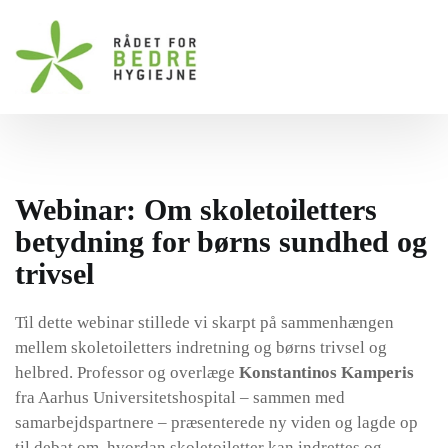
Gå til hovedindhold
Webinar: Om skoletoiletters
betydning for børns sundhed og
trivsel
Til dette webinar stillede vi skarpt på sammenhængen
mellem skoletoiletters indretning og børns trivsel og
helbred. Professor og overlæge
Konstantinos Kamperis
fra Aarhus Universitetshospital – sammen med
samarbejdspartnere – præsenterede ny viden og lagde op
til debat om, hvordan skoletoiletter kan indrettes og